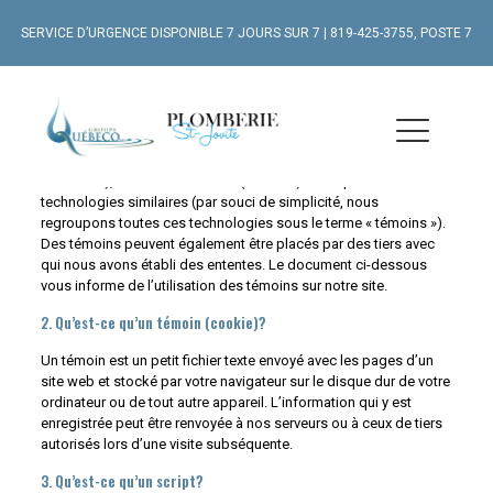
SERVICE D’URGENCE DISPONIBLE 7 JOURS SUR 7
|
819-425-3755, POSTE 7
Cette page a été modifiée pour la dernière fois le 13 février 2025,
vérifiée le 13 février 2025, et s’applique aux citoyens et résidents
permanents du Canada.
1. Introduction
Notre site web,
https://www.groupequebeco.com
(ci-après : « le
site web »), utilise des témoins (cookies) ainsi que d’autres
technologies similaires (par souci de simplicité, nous
regroupons toutes ces technologies sous le terme « témoins »).
Des témoins peuvent également être placés par des tiers avec
qui nous avons établi des ententes. Le document ci-dessous
vous informe de l’utilisation des témoins sur notre site.
2. Qu’est-ce qu’un témoin (cookie)?
Un témoin est un petit fichier texte envoyé avec les pages d’un
site web et stocké par votre navigateur sur le disque dur de votre
ordinateur ou de tout autre appareil. L’information qui y est
enregistrée peut être renvoyée à nos serveurs ou à ceux de tiers
autorisés lors d’une visite subséquente.
3. Qu’est-ce qu’un script?