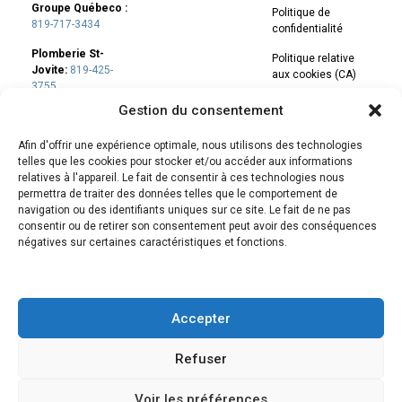
Groupe Québeco :
Politique de
819-717-3434
confidentialité
Plomberie St-
Politique relative
Jovite:
819-425-
aux cookies (CA)
3755
Gestion du consentement
*Pour le service
d’urgence plomberie,
Afin d'offrir une expérience optimale, nous utilisons des technologies
composez le
(819)
telles que les cookies pour stocker et/ou accéder aux informations
425-3755
relatives à l'appareil. Le fait de consentir à ces technologies nous
permettra de traiter des données telles que le comportement de
navigation ou des identifiants uniques sur ce site. Le fait de ne pas
RBQ: 5595-5413-01
consentir ou de retirer son consentement peut avoir des conséquences
négatives sur certaines caractéristiques et fonctions.
Accepter
Refuser
2026 Copyright © Groupe Québeco
|
T
ous droits réservés |
Site développé par
MALAD Communication
Voir les préférences